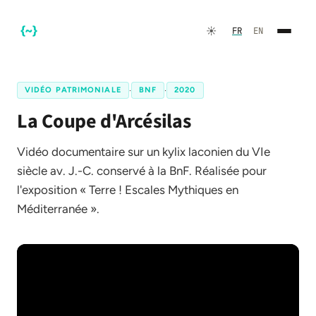
☀️
FR
EN
VIDÉO PATRIMONIALE
·
BNF
·
2020
La Coupe d'Arcésilas
Vidéo documentaire sur un kylix laconien du VIe
siècle av. J.-C. conservé à la BnF. Réalisée pour
l'exposition « Terre ! Escales Mythiques en
Méditerranée ».
FR
EN
☀️
Thème sombre