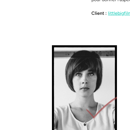
Client :
littlebigfi