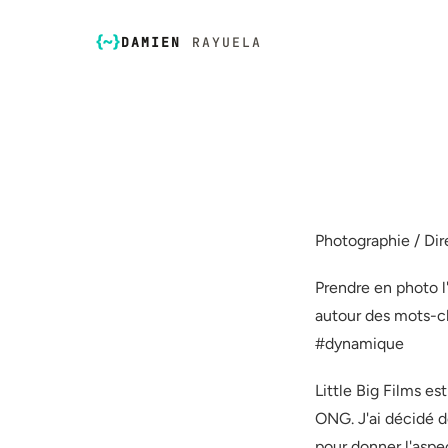
DAMIEN
RAYUELA
Photographie / Dir
Prendre en photo 
FR
EN
autour des mots-c
#dynamique
Little Big Films e
☀️
ONG. J'ai décidé d
Thème sombre
pour donner l'asp