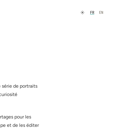
☀️
FR
EN
 série de portraits
uriosité
rtages pour les
pe et de les éditer