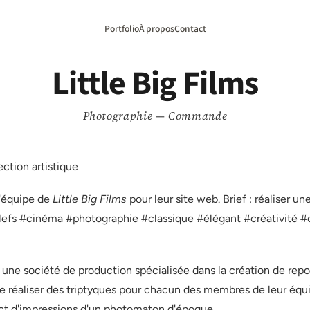
Portfolio
À propos
Contact
Little Big Films
Photographie — Commande
ection artistique
l'équipe de
Little Big Films
pour leur site web. Brief : réaliser une
lefs #cinéma #photographie #classique #élégant #créativité #c
st une société de production spécialisée dans la création de repo
e réaliser des triptyques pour chacun des membres de leur équi
ect d'impressions d'un photomaton d'époque.