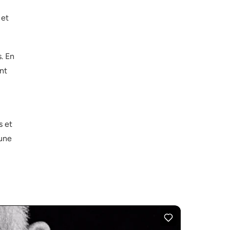
 et
. En
nt
s et
 une