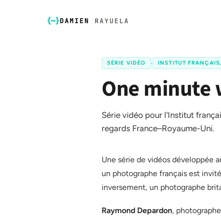
DAMIEN
RAYUELA
SÉRIE VIDÉO
·
INSTITUT FRANÇAIS,
One minute 
Série vidéo pour l'Institut fran
regards France–Royaume-Uni.
FR
EN
Une série de vidéos développée a
un photographe français est invit
inversement, un photographe brit
☀️
Thème sombre
Raymond Depardon
, photograph