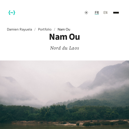
☀️
FR
EN
Damien Rayuela
Portfolio
Nam Ou
Nam Ou
Nord du Laos
FR
EN
☀️
Thème sombre